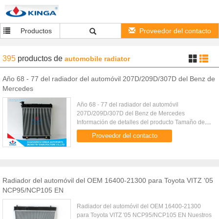
Productos
Proveedor del contacto
395
productos
de
automobile radiator
Año 68 - 77 del radiador del automóvil 207D/209D/307D del Benz de
Mercedes
Año 68 - 77 del radiador del automóvil
207D/209D/307D del Benz de Mercedes
Información de detalles del producto Tamaño de
base: 475 x 488 x 32m m Material El tanque de
Proveedor del contacto
aluminio del plástico de la base OEM: 601 ...
Radiador del automóvil del OEM 16400-21300 para Toyota VITZ '05
NCP95/NCP105 EN
Radiador del automóvil del OEM 16400-21300
para Toyota VITZ '05 NCP95/NCP105 EN Nuestros