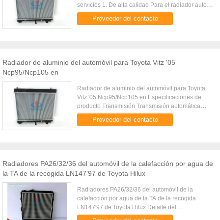
servicios 1. De alta calidad Para el radiador auto,
que todos están utilizando los materiales de alta
Proveedor del contacto
calidad, nosotros ...
Radiador de aluminio del automóvil para Toyota Vitz '05
Ncp95/Ncp105 en
Radiador de aluminio del automóvil para Toyota
Vitz '05 Ncp95/Ncp105 en Especificaciones de
producto Transmisión Transmisión automática
OEM 16400-21300 Tipo del coche VITZ'05
Proveedor del contacto
NCP95/NCP105 Tamaño del cartón 550 ...
Radiadores PA26/32/36 del automóvil de la calefacción por agua de
la TA de la recogida LN147'97 de Toyota Hilux
Radiadores PA26/32/36 del automóvil de la
calefacción por agua de la TA de la recogida
LN147'97 de Toyota Hilux Detalle del
radiadorNúmero de parte de la fabricaciónKJ-