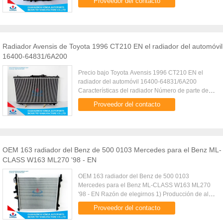
Proveedor del contacto
12420CartypeTA de la recogida LN147'97 de ...
Radiador Avensis de Toyota 1996 CT210 EN el radiador del automóvil
16400-64831/6A200
Precio bajo Toyota Avensis 1996 CT210 EN el
radiador del automóvil 16400-64831/6A200
Características del radiador Número de parte de la
fabricación KJ-12129 Cartype Toyota Avensis
Proveedor del contacto
1996 CT210 EN Tamaño de base ...
OEM 163 radiador del Benz de 500 0103 Mercedes para el Benz ML-
CLASS W163 ML270 '98 - EN
OEM 163 radiador del Benz de 500 0103
Mercedes para el Benz ML-CLASS W163 ML270
'98 - EN Razón de elegirnos 1) Producción de alta
velocidad: Sobre 2000pcs por día, podemos
Proveedor del contacto
garantizar la capacidad de gran ...