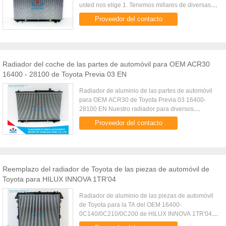
usted nos elige 1. Tenemos millares de diversas
piezas para la mayoría de los vehículos. 2. El
Proveedor del contacto
conocimiento más profesiona...
Radiador del coche de las partes de automóvil para OEM ACR30
16400 - 28100 de Toyota Previa 03 EN
Radiador de aluminio de las partes de automóvil
para OEM ACR30 de Toyota Previa 03 16400-
28100 EN Nuestro radiador para diversos
modelos: TOYOTA BENZ BMW HONDA HYUNDAI
Proveedor del contacto
MAZDA NISSAN VOLKSWANGEN GMC SUBARU
FORD ...
Reemplazo del radiador de Toyota de las piezas de automóvil de
Toyota para HILUX INNOVA 1TR'04
Radiador de aluminio de las piezas de automóvil
de Toyota para la TA del OEM 16400-
0C140/0C210/0C200 de HILUX INNOVA 1TR'04
Especificación de producto: Número de pieza de