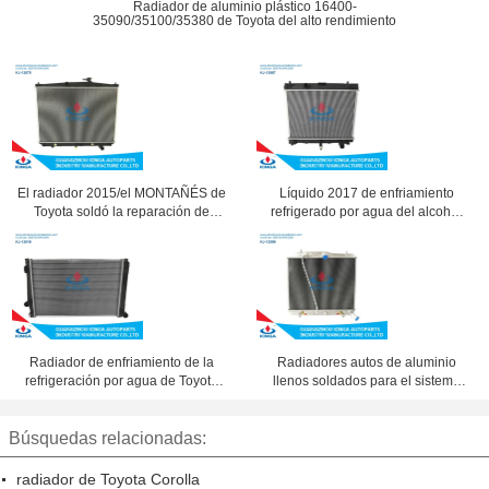
Radiador de aluminio plástico 16400-
35090/35100/35380 de Toyota del alto rendimiento
El radiador 2015/el MONTAÑÉS de
Líquido 2017 de enfriamiento
Toyota soldó la reparación de
refrigerado por agua del alcohol
aluminio 16400-0P420 del
del radiador de Toyota Vios 16400-
radiador
0m280
Radiador de enfriamiento de la
Radiadores autos de aluminio
refrigeración por agua de Toyota
llenos soldados para el sistema
que suelda RAV4/recambios autos
2005 de enfriamiento de Toyota
Hiace
Búsquedas relacionadas:
radiador de Toyota Corolla