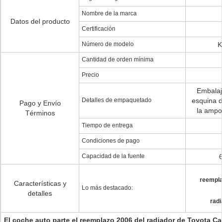
Nombre de la marca
Datos del producto
Certificación
Número de modelo
K
Cantidad de orden mínima
Precio
Embalaje
Detalles de empaquetado
esquina 
Pago y Envío
la ampol
Términos
Tiempo de entrega
Condiciones de pago
Capacidad de la fuente
reempla
Características y
Lo más destacado:
detalles
rad
El coche auto parte el reemplazo 2006 del radiador de Toyota C