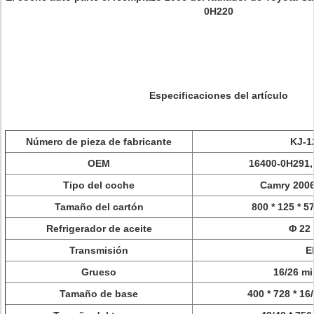
0H220
Especificaciones del artículo
Número de pieza de fabricante
KJ-1
OEM
16400-0H291,
Tipo del coche
Camry 200
Tamaño del cartón
800 * 125 * 5
Refrigerador de aceite
Φ 22 
Transmisión
E
Grueso
16/26 mi
Tamaño de base
400 * 728 * 16