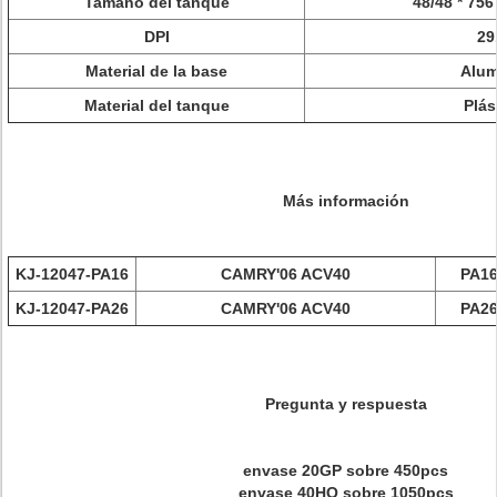
Tamaño del tanque
48/48 * 756
DPI
29
Material de la base
Alum
Material del tanque
Plás
Más información
KJ-12047-PA16
CAMRY'06 ACV40
PA16
KJ-12047-PA26
CAMRY'06 ACV40
PA26
Pregunta y respuesta
envase 20GP sobre 450pcs
envase 40HQ sobre 1050pcs