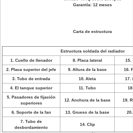
Garantía: 12 meses
Carta de estructura
Estructura soldada del radiador
1. Cuello de llenador
8. Placa lateral
15.
2. Placa superior del jefe
9. Altura de la base
16. P
3. Tubo de entrada
10. Aleta
17. 
4. El tanque superior
11. Tubo
18
5. Pasadores de fijación
12. Anchura de la base
19. R
superiores
6. Soporte de la fan
13. Grueso de la base
20
7. Tubo de
14. Clip
desbordamiento