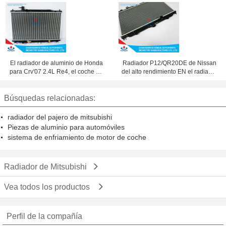
recogida L200 con base soldada
tanque plástico del golf 97/Fabia
aluminio
99 PA66 + GF30
El radiador de aluminio de Honda
Radiador P12/QR20DE de Nissan
para Crv'07 2.4L Re4, el coche de
del alto rendimiento EN el radiador
aluminio pieza para el sistema de
del auto 21460-AU303
enfriamiento
Búsquedas relacionadas:
radiador del pajero de mitsubishi
Piezas de aluminio para automóviles
sistema de enfriamiento de motor de coche
Radiador de Mitsubishi
Vea todos los productos
Perfil de la compañía