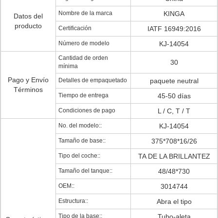
Nombre de la marca
KINGA
Datos del
producto
Certificación
IATF 16949:2016
Número de modelo
KJ-14054
Cantidad de orden
30
mínima
Pago y Envío
Detalles de empaquetado
paquete neutral
Términos
Tiempo de entrega
45-50 días
Condiciones de pago
L / C, T / T
No. del modelo::
KJ-14054
Tamaño de base::
375*708*16/26
Tipo del coche::
TA DE LA BRILLANTEZ
Tamaño del tanque::
48/48*730
OEM::
3014744
Estructura::
Abra el tipo
Tipo de la base::
Tubo-aleta