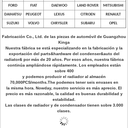
FORD
FIAT
DAEWOO
LAND ROVER
MITSUBISHI
DAIHATSU
PEUGEOT
LEXUS
CITROEN
RENAULT
SUZUKI
VOLVO
CHRYSLER
SUBARU
OPEL
Fabricación Co., Ltd. de las piezas de automóvil de Guangzhou
Kinga
Nuestra fábrica se está especializando en la fabricación y la
exportación del parts&hardware del condenser&auto del
radiator& por más de 20 años. Por esos años, nuestra fábrica
continúa ampliándose rápidamente. Los empleados están
sobre 400
y podemos producir el radiador al almacén
70,000PCS/months.The podemos tener seis envases en
la misma hora. Nowday, nuestro servicio es más aprecio. El
precio es más razonable, la calidad es buenas durabilidad y
estabilidad.
Las clases de radiador y de condensador tienen sobre 3.000
clases.