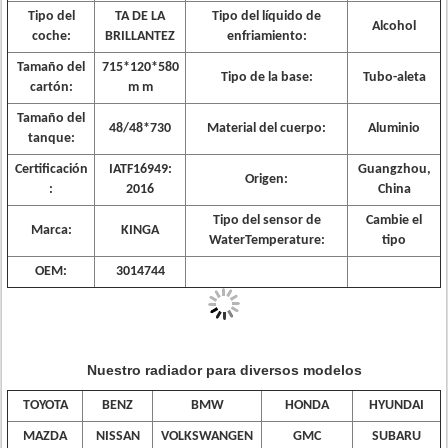
Tipo del
TA DE LA
Tipo del líquido de
Alcohol
coche:
BRILLANTEZ
enfriamiento:
Tamaño del
715*120*580
Tipo de la base:
Tubo-aleta
cartón:
m m
Tamaño del
48/48*730
Material del cuerpo:
Aluminio
tanque:
Certificación
IATF16949:
Guangzhou,
Origen:
:
2016
China
Tipo del sensor de
Cambie el
Marca:
KINGA
WaterTemperature:
tipo
OEM:
3014744
Nuestro radiador para diversos modelos
TOYOTA
BENZ
BMW
HONDA
HYUNDAI
MAZDA
NISSAN
VOLKSWANGEN
GMC
SUBARU