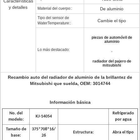
Características
y detalles
Material del cuerpo::
De aluminio
Tipo del sensor de
Cambie el tipo
WaterTemperature::
piezas de automóvil de
aluminio
Lo más destacado:
,
radiador del pajero de
mitsubishi
Recambio auto del radiador de aluminio de la brillantez de
Mitsubishi que suelda, OEM: 3014744
Información básica
No. del
Refrigerado
KJ-14054
modelo:
por agua
Tamaño de
375*708*16/
Estructura:
Abra el tipo
base:
26