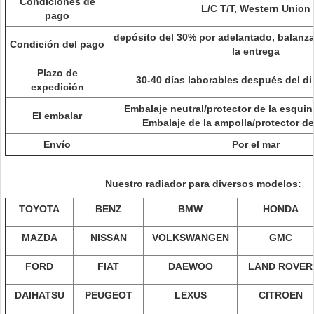
Condiciones de
L/C T/T, Western Union
pago
depósito del 30% por adelantado, balanza
Condición del pago
la entrega
Plazo de
30-40 días laborables después del di
expedición
Embalaje neutral/protector de la esqui
El embalar
Embalaje de la ampolla/protector de 
Envío
Por el mar
Nuestro radiador para diversos modelos:
TOYOTA
BENZ
BMW
HONDA
MAZDA
NISSAN
VOLKSWANGEN
GMC
FORD
FIAT
DAEWOO
LAND ROVER
DAIHATSU
PEUGEOT
LEXUS
CITROEN