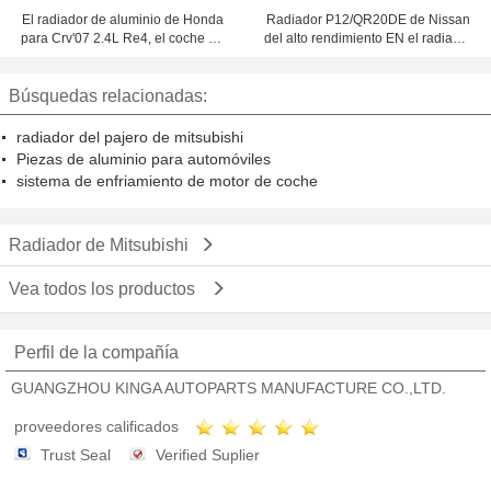
El radiador de aluminio de Honda
Radiador P12/QR20DE de Nissan
para Crv'07 2.4L Re4, el coche de
del alto rendimiento EN el radiador
aluminio pieza para el sistema de
del auto 21460-AU303
enfriamiento
Búsquedas relacionadas:
radiador del pajero de mitsubishi
Piezas de aluminio para automóviles
sistema de enfriamiento de motor de coche
Radiador de Mitsubishi
Vea todos los productos
Perfil de la compañía
GUANGZHOU KINGA AUTOPARTS MANUFACTURE CO.,LTD.
proveedores calificados
Trust Seal
Verified Suplier