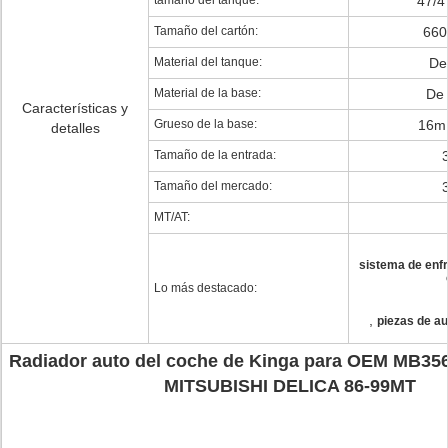
tamaño del tanque:
47/4
Tamaño del cartón:
660
Material del tanque:
De 
Material de la base:
De 
Características y
Grueso de la base:
16m
detalles
Tamaño de la entrada:
Tamaño del mercado:
MT/AT:
sistema de enf
Lo más destacado:
,
piezas de au
Radiador auto del coche de Kinga para OEM MB35
MITSUBISHI DELICA 86-99MT